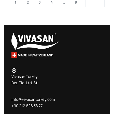
1
2
3
4
…
8
Vivasan Turkey
Dış. Tic. Ltd. Şti.
info@vivasanturkey.com
+90 212 626 38 77