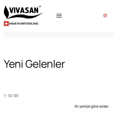
0
Yeni Gelenler
1
-
12
/
93
En yeniye göre sırala