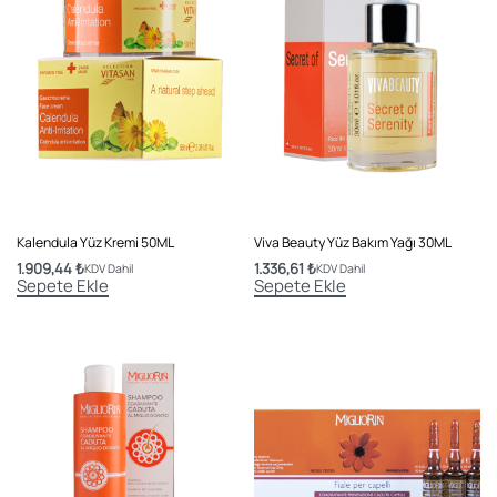
Kalendula Yüz Kremi 50ML
Viva Beauty Yüz Bakım Yağı 30ML
1.909,44
₺
1.336,61
₺
KDV Dahil
KDV Dahil
Sepete Ekle
Sepete Ekle