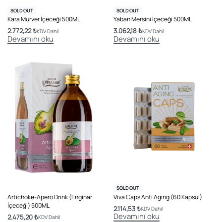
SOLD OUT
SOLD OUT
Kara Mürver İçeceği 500ML
Yaban Mersini İçeceği 500ML
2.772,22
₺
3.062,18
₺
KDV Dahil
KDV Dahil
Devamını oku
Devamını oku
SOLD OUT
Artichoke-Apero Drink (Enginar
Viva Caps Anti Aging (60 Kapsül)
İçeceği) 500ML
2.114,53
₺
KDV Dahil
Devamını oku
2.475,20
₺
KDV Dahil