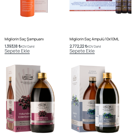
Migliorin Saç Şampuanı
Migliorin Saç Ampulü 10х10ML
1.393,18
₺
2.772,22
₺
KDV Dahil
KDV Dahil
Sepete Ekle
Sepete Ekle