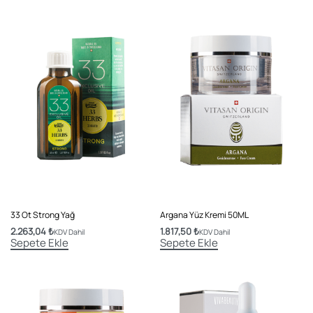
33 Ot Strong Yağ
Argana Yüz Kremi 50ML
2.263,04
₺
1.817,50
₺
KDV Dahil
KDV Dahil
Sepete Ekle
Sepete Ekle