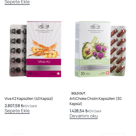
Sepete Ekle
SOLD OUT
Viva K2 Kapsülleri (40 Kapsül)
ArtiChoke Cholin Kapsülleri (30
Kapsül)
2.807,58
₺
KDV Dahil
Sepete Ekle
1.428,54
₺
KDV Dahil
Devamını oku