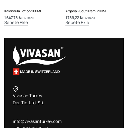
Kalendula Lotion 200ML
Argana Vücut Kremi 200ML
1.647,78
₺
1.789,22
₺
KDV Dahil
KDV Dahil
Sepete Ekle
Sepete Ekle
Vivasan Turkey
Dış. Tic. Ltd. Şti.
info@vivasanturkey.com