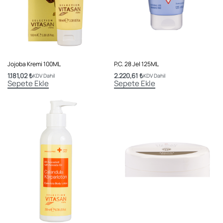
Jojoba Kremi 100ML
P.C. 28 Jel 125ML
1.181,02
₺
2.220,61
₺
KDV Dahil
KDV Dahil
Sepete Ekle
Sepete Ekle