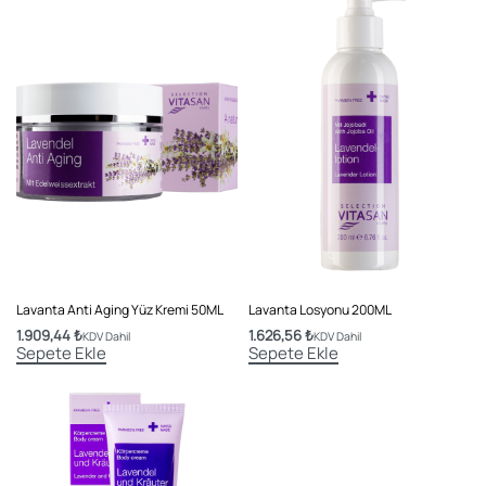
Lavanta Anti Aging Yüz Kremi 50ML
Lavanta Losyonu 200ML
1.909,44
₺
1.626,56
₺
KDV Dahil
KDV Dahil
Sepete Ekle
Sepete Ekle