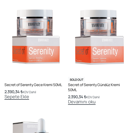
SOLD OUT
Secret of Serenty Gece Kremi 50ML
Secret of Serenty Gündüz Kremi
50ML
2.390,34
₺
KDV Dahil
Sepete Ekle
2.390,34
₺
KDV Dahil
Devamını oku