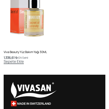
Viva Beauty Yüz Bakım Yağı 30ML
1.336,61
₺
KDV Dahil
Sepete Ekle