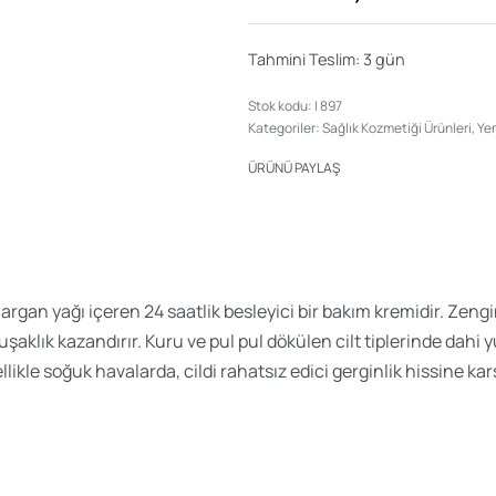
Tahmini Teslim:
3 gün
I 897
Kategoriler:
Sağlık Kozmetiği Ürünleri
,
Yen
ÜRÜNÜ PAYLAŞ
rgan yağı içeren 24 saatlik besleyici bir bakım kremidir. Zengi
şaklık kazandırır. Kuru ve pul pul dökülen cilt tiplerinde dahi y
likle soğuk havalarda, cildi rahatsız edici gerginlik hissine kar