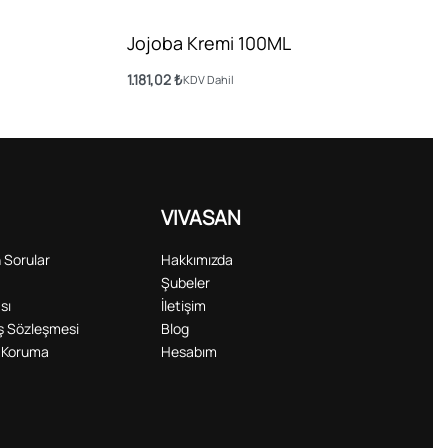
Jojoba Kremi 100ML
1.181,02
₺
KDV Dahil
Sepete Ekle
VIVASAN
 Sorular
Hakkımızda
Şubeler
sı
İletişim
ış Sözleşmesi
Blog
ri Koruma
Hesabım