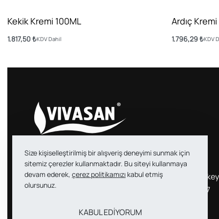
Kekik Kremi 100ML
Ardıç Krem
1.817,50
₺
1.796,29
₺
KDV Dahil
KDV D
Sepete Ekle
Sepete Ekle
Size kişiselleştirilmiş bir alışveriş deneyimi sunmak için
sitemiz çerezler kullanmaktadır. Bu siteyi kullanmaya
devam ederek,
çerez politikamızı
kabul etmiş
Vivasan Turkey
info@vivasanturke
olursunuz.
Dış. Tic. Ltd. Şti.
+90 212 626 38 77
KABUL EDİYORUM