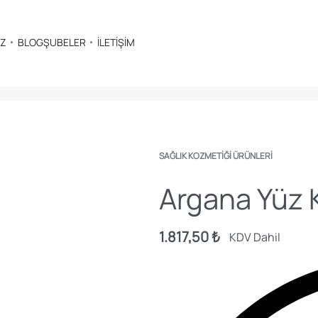
İZ
BLOG
ŞUBELER
İLETİŞİM
SAĞLIK KOZMETIĞI ÜRÜNLERI
Argana Yüz 
1.817,50
₺
KDV Dahil