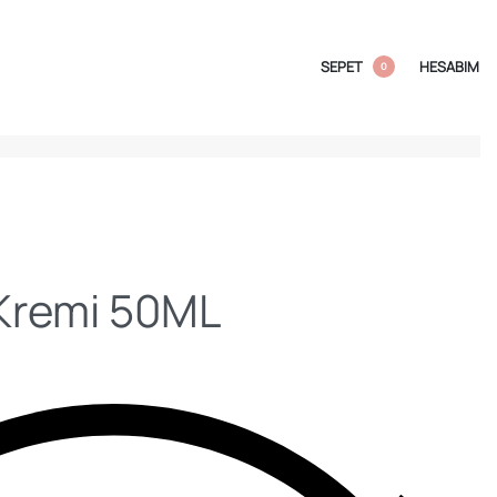
SEPET
HESABIM
0
Kremi 50ML