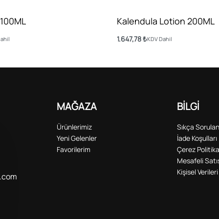
i 100ML
Kalendula Lotion 200ML
1.647,78
₺
ahil
KDV Dahil
Sepete Ekle
MAĞAZA
BİLGİ
Ürünlerimiz
Sıkça Sorulan
Yeni Gelenler
İade Koşulları
Favorilerim
Çerez Politika
Mesafeli Sat
Kişisel Verile
y.com