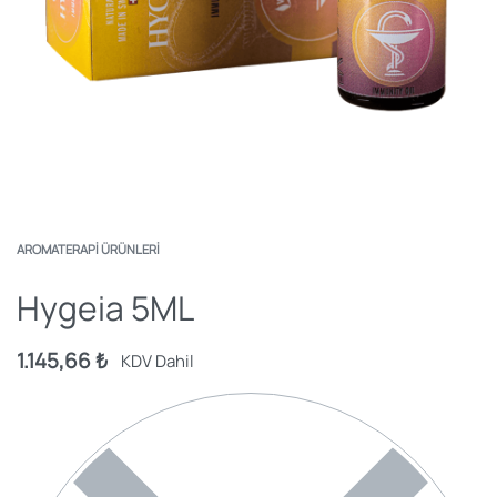
AROMATERAPI ÜRÜNLERI
Hygeia 5ML
1.145,66
₺
KDV Dahil