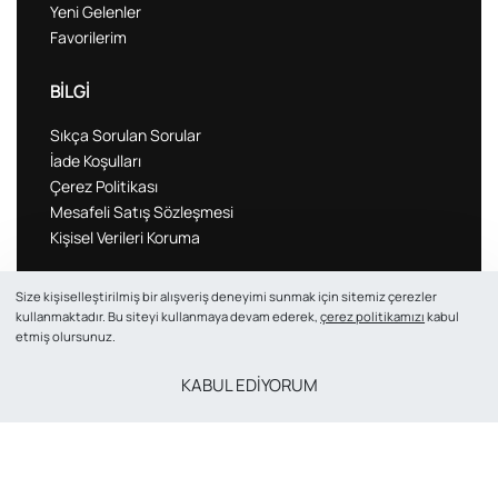
Yeni Gelenler
Favorilerim
BİLGİ
Sıkça Sorulan Sorular
İade Koşulları
Çerez Politikası
Mesafeli Satış Sözleşmesi
Kişisel Verileri Koruma
VIVASAN
Size kişiselleştirilmiş bir alışveriş deneyimi sunmak için sitemiz çerezler
kullanmaktadır. Bu siteyi kullanmaya devam ederek,
çerez politikamızı
kabul
Hakkımızda
etmiş olursunuz.
Şubeler
KABUL EDİYORUM
İletişim
Blog
Hesabım