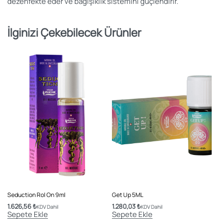
dezenfekte eder ve bağışıklık sistemini güçlendirir.
İlginizi Çekebilecek Ürünler
Seduction Rol On 9ml
Get Up 5ML
1.626,56
₺
1.280,03
₺
KDV Dahil
KDV Dahil
Sepete Ekle
Sepete Ekle