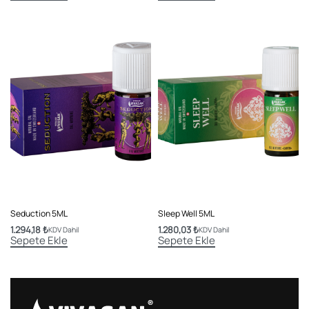
Seduction 5ML
Sleep Well 5ML
1.294,18
₺
1.280,03
₺
KDV Dahil
KDV Dahil
Sepete Ekle
Sepete Ekle