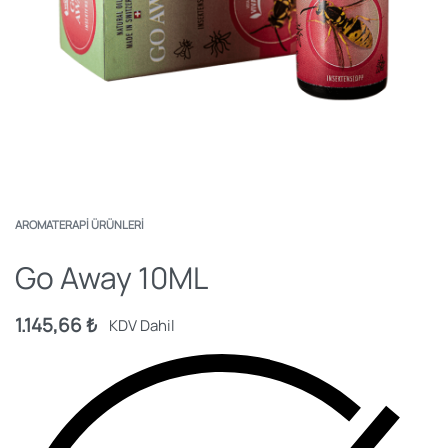
AROMATERAPI ÜRÜNLERI
Go Away 10ML
1.145,66
₺
KDV Dahil