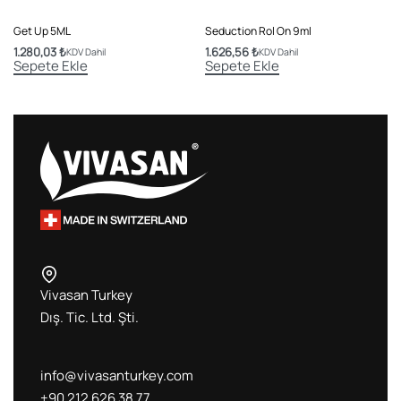
Get Up 5ML
Seduction Rol On 9ml
1.280,03
₺
1.626,56
₺
KDV Dahil
KDV Dahil
Sepete Ekle
Sepete Ekle
Vivasan Turkey
Dış. Tic. Ltd. Şti.
info@vivasanturkey.com
+90 212 626 38 77