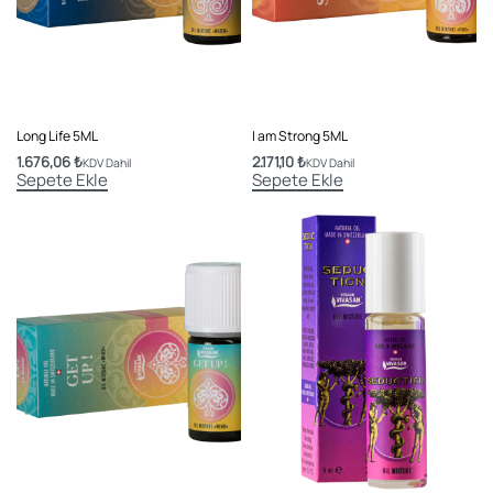
Long Life 5ML
I am Strong 5ML
1.676,06
₺
2.171,10
₺
KDV Dahil
KDV Dahil
Sepete Ekle
Sepete Ekle