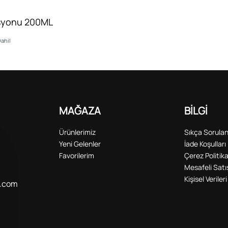
syonu 200ML
ahil
MAĞAZA
BİLGİ
Ürünlerimiz
Sıkça Sorulan
Yeni Gelenler
İade Koşulları
Favorilerim
Çerez Politika
Mesafeli Sat
Kişisel Verile
y.com