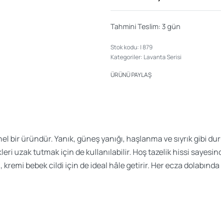
Tahmini Teslim:
3 gün
I 879
Kategoriler:
Lavanta Serisi
ÜRÜNÜ PAYLAŞ
el bir üründür. Yanık, güneş yanığı, haşlanma ve sıyrık gibi dur
kleri uzak tutmak için de kullanılabilir. Hoş tazelik hissi saye
, kremi bebek cildi için de ideal hâle getirir. Her ecza dolabın