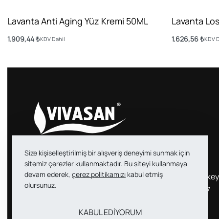
Lavanta Anti Aging Yüz Kremi 50ML
Lavanta Lo
1.909,44
₺
1.626,56
₺
KDV Dahil
KDV D
Sepete Ekle
Sepete Ekle
Size kişiselleştirilmiş bir alışveriş deneyimi sunmak için
sitemiz çerezler kullanmaktadır. Bu siteyi kullanmaya
devam ederek,
çerez politikamızı
kabul etmiş
Vivasan Turkey
info@vivasanturke
olursunuz.
Dış. Tic. Ltd. Şti.
+90 212 626 38 77
KABUL EDİYORUM