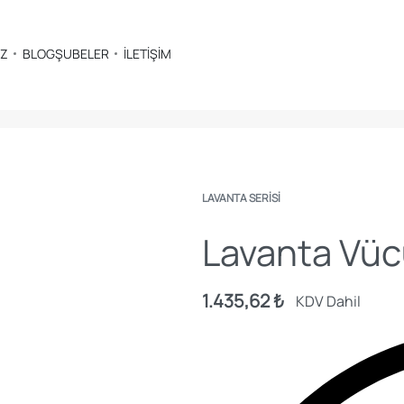
İZ
BLOG
ŞUBELER
İLETİŞİM
LAVANTA SERISI
Lavanta Vüc
1.435,62
₺
KDV Dahil