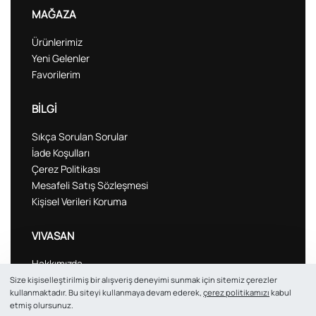
MAĞAZA
Ürünlerimiz
Yeni Gelenler
Favorilerim
BİLGİ
Sıkça Sorulan Sorular
İade Koşulları
Çerez Politikası
Mesafeli Satış Sözleşmesi
Kişisel Verileri Koruma
VIVASAN
Hakkımızda
Şubeler
Size kişiselleştirilmiş bir alışveriş deneyimi sunmak için sitemiz çerezler
kullanmaktadır. Bu siteyi kullanmaya devam ederek,
çerez politikamızı
kabul
İletişim
etmiş olursunuz.
Blog