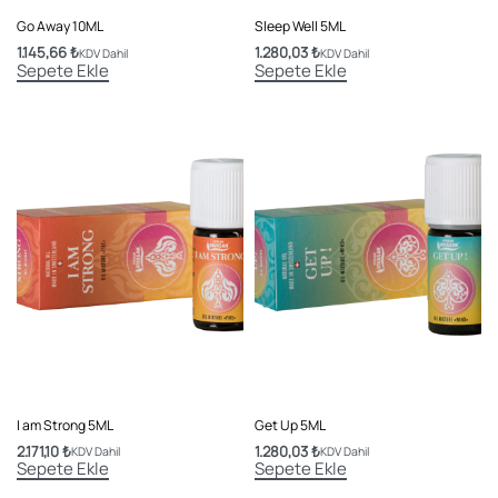
Go Away 10ML
Sleep Well 5ML
1.145,66
₺
1.280,03
₺
KDV Dahil
KDV Dahil
Sepete Ekle
Sepete Ekle
I am Strong 5ML
Get Up 5ML
2.171,10
₺
1.280,03
₺
KDV Dahil
KDV Dahil
Sepete Ekle
Sepete Ekle