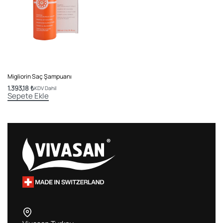
Migliorin Saç Şampuanı
1.393,18
₺
KDV Dahil
Sepete Ekle