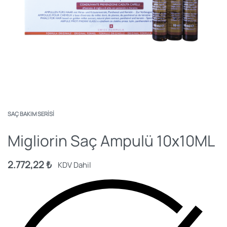
SAÇ BAKIM SERISI
Migliorin Saç Ampulü 10х10ML
2.772,22
₺
KDV Dahil