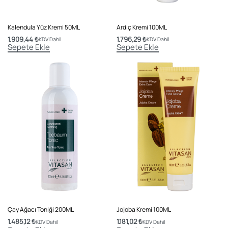
Kalendula Yüz Kremi 50ML
Ardıç Kremi 100ML
1.909,44
₺
1.796,29
₺
KDV Dahil
KDV Dahil
Sepete Ekle
Sepete Ekle
Çay Ağacı Toniği 200ML
Jojoba Kremi 100ML
1.485,12
₺
1.181,02
₺
KDV Dahil
KDV Dahil