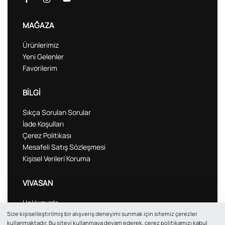
MAĞAZA
Ürünlerimiz
Yeni Gelenler
Favorilerim
BİLGİ
Sıkça Sorulan Sorular
İade Koşulları
Çerez Politikası
Mesafeli Satış Sözleşmesi
Kişisel Verileri Koruma
VIVASAN
Hakkımızda
Şubeler
Size kişiselleştirilmiş bir alışveriş deneyimi sunmak için sitemiz çerezler
kullanmaktadır. Bu siteyi kullanmaya devam ederek,
çerez politikamızı
kabul