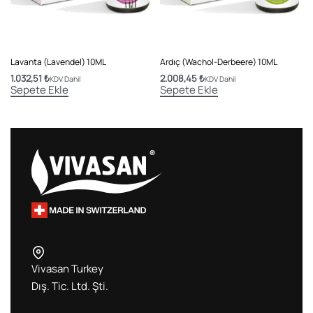
Lavanta (Lavendel) 10ML
Ardıç (Wachol-Derbeere) 10ML
1.032,51
₺
2.008,45
₺
KDV Dahil
KDV Dahil
Sepete Ekle
Sepete Ekle
Vivasan Turkey
Dış. Tic. Ltd. Şti.