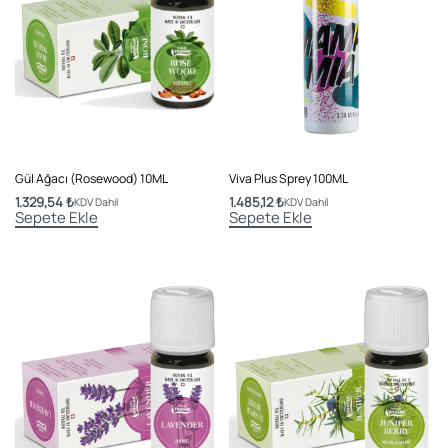
Gül Ağacı (Rosewood) 10ML
Viva Plus Sprey 100ML
1.329,54
₺
1.485,12
₺
KDV Dahil
KDV Dahil
Sepete Ekle
Sepete Ekle