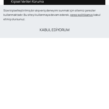
Kişisel Verileri Koruma
Size kişiselleştirilmiş bir alışveriş deneyimi sunmak için sitemiz çerezler
VIVASAN
kullanmaktadır. Bu siteyi kullanmaya devam ederek,
çerez politikamızı
kabul
etmiş olursunuz.
Hakkımızda
Şubeler
KABUL EDİYORUM
İletişim
Blog
Hesabım
© VIVASAN TURKEY 2026. Tüm Hakları Saklıdır. | Crafted
with ❤ by award-winning
Umay Ajans