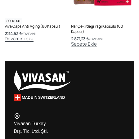
SOLD OUT
Viva Caps Anti Aging (60 Kapsül)
Nar Çekirdeği Yağı Kapsülü (60
Kapsül)
2.114,53
₺
KDV Dahil
Devamını oku
2.871,23
₺
KDV Dahil
Sepete Ekle
Vivasan Turkey
Dış. Tic. Ltd. Şti.