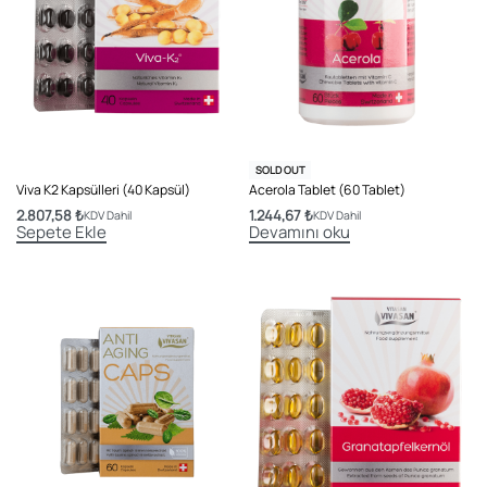
SOLD OUT
Viva K2 Kapsülleri (40 Kapsül)
Acerola Tablet (60 Tablet)
2.807,58
₺
1.244,67
₺
KDV Dahil
KDV Dahil
Sepete Ekle
Devamını oku