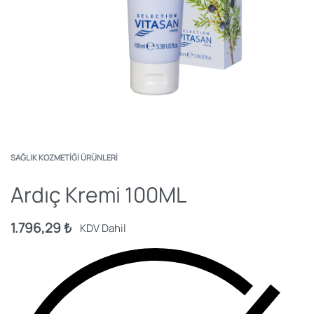
SAĞLIK KOZMETIĞI ÜRÜNLERI
Ardıç Kremi 100ML
1.796,29
₺
KDV Dahil