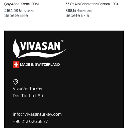
Çay Ağacı Kremi 100ML
33 Ot Alp Baharatları Balsamı 10Gr
2.164,03
₺
898,14
₺
KDV Dahil
KDV Dahil
Sepete Ekle
Sepete Ekle
Vivasan Turkey
Dış. Tic. Ltd. Şti.
info@vivasanturkey.com
+90 212 626 38 77